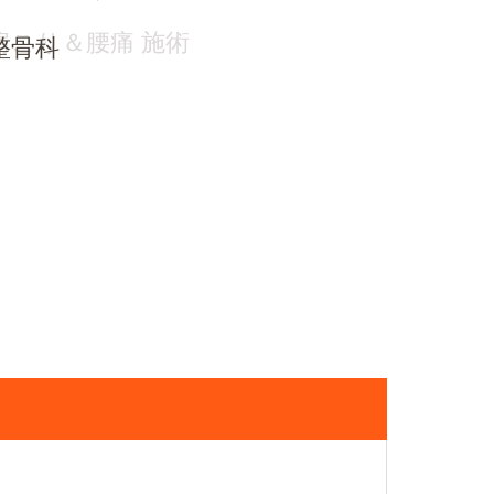
肩こり＆腰痛 施術
整骨科