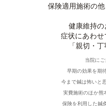
リ
保険適用施術の他
ニ
健康維持の
ュ
症状にあわせ
「親切・丁
ー
ア
当院にご
早期の効果を期
ル
今まで鍼は怖いと
し
実費施術のほか熊
ま
保険を利用した鍼