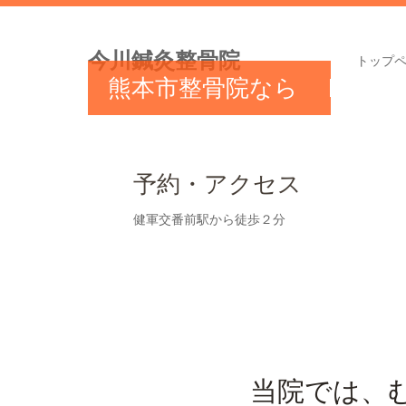
今川鍼灸整骨院
トップ
熊本市整骨院なら
ホ
交通事故治療・む
ー
予約・アクセス
ち打ち治療対応！
ム
健軍交番前駅から徒歩２分
ペ
ー
ジ
当院では、