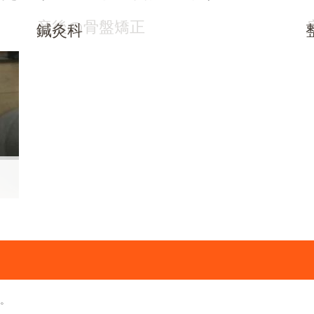
産後の骨盤矯正
鍼灸科
。